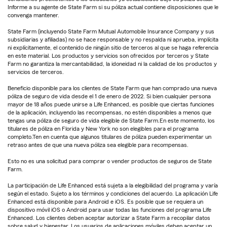
Informe a su agente de State Farm si su póliza actual contiene disposiciones que le
convenga mantener.
State Farm (incluyendo State Farm Mutual Automobile Insurance Company y sus
subsidiarias y afiliadas) no se hace responsable y no respalda ni aprueba, implícita
ni explícitamente, el contenido de ningún sitio de terceros al que se haga referencia
en este material. Los productos y servicios son ofrecidos por terceros y State
Farm no garantiza la mercantabilidad, la idoneidad ni la calidad de los productos y
servicios de terceros.
Beneficio disponible para los clientes de State Farm que han comprado una nueva
póliza de seguro de vida desde el 1 de enero de 2022. Si bien cualquier persona
mayor de 18 años puede unirse a Life Enhanced, es posible que ciertas funciones
de la aplicación, incluyendo las recompensas, no estén disponibles a menos que
tengas una póliza de seguro de vida elegible de State Farm.En este momento, los
titulares de póliza en Florida y New York no son elegibles para el programa
completo.Ten en cuenta que algunos titulares de póliza pueden experimentar un
retraso antes de que una nueva póliza sea elegible para recompensas.
Esto no es una solicitud para comprar o vender productos de seguros de State
Farm.
La participación de Life Enhanced está sujeta a la elegibilidad del programa y varía
según el estado. Sujeto a los términos y condiciones del acuerdo. La aplicación Life
Enhanced está disponible para Android e iOS. Es posible que se requiera un
dispositivo móvil iOS o Android para usar todas las funciones del programa Life
Enhanced. Los clientes deben aceptar autorizar a State Farm a recopilar datos
sobre salud y bienestar. Los usuarios de aplicaciones móviles deben aceptar un