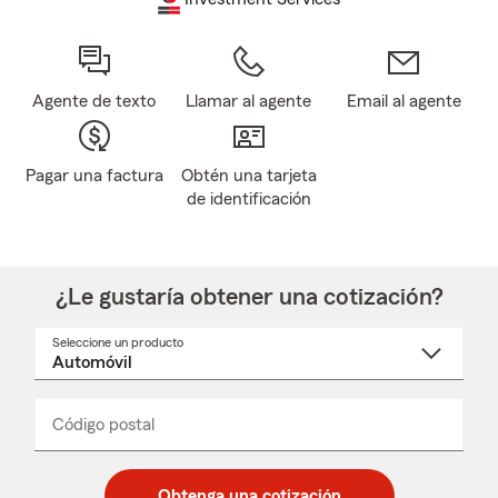
Agente de texto
Llamar al agente
Email al agente
Pagar una factura
Obtén una tarjeta
de identificación
¿Le gustaría obtener una cotización?
Seleccione un producto
Seleccione
un
nombre
de
producto
del
Código postal
Ingresa
Ingresa
_____
menú
un
un
desplegable
código
código
postal
postal
Obtenga una cotización