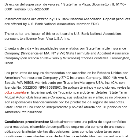
Dirección del supervisor de valores: 1 State Farm Plaza, Bloomington, IL 61710-
0001 Teléfono: 309-622-5001
Installment loans are offered by U.S. Bank National Association. Deposit products
are offered by U.S. Bank National Association. Member FDIC.
The creditor and issuer of this credit card is U.S. Bank National Association,
pursuant to a license from Visa U.S.A. Inc.
El seguro de vida y las anualidades son emitidos por State Farm Life Insurance
Company. (Sin licencia en MA, NY y WI) State Farm Life and Accident Assurance
Company (con licencia en New York y Wisconsin) Oficinas centrales, Bloomington,
Illinois.
Los productos de seguro de mascotas son suscritos en los Estados Unidos por
American Pet Insurance Company y ZPIC Insurance Company, 6100-4th Ave S,
Seattle, WA 98108. Administrado por Trupanion Managers USA, Inc. (CA: con
licencia No. 0G22803, NPN 9588590). Se aplican términos y condiciones, revise la
póliza completa
en la página web de Trupanion para obtener detalles. State Farm
Mutual Automobile Insurance Company, sus subsidiarias y afiliadas no ofrecen ni
son responsables financieramente por los productos de seguro de mascotas.
State Farm es una entidad independiente y no está afiliada con Trupanion ni con
American Pet Insurance.
Condiciones preexistentes:
Si actualmente tiene una póliza de seguro médico
para mascotas, el cambio de compañía de seguros o la compra de una nueva
póliza podría afectar ciertas disposiciones, tales como las coberturas para
condiciones preexistentes o los deducibles ya establecidos bajo su póliza actual.