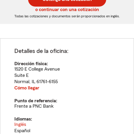
de
de
5
5
o continuar con una cotización
dígitos
dígitos
Todas las cotizaciones y documentos serán proporcionados en inglés.
Detalles de la oficina:
Dirección física:
1520 E College Avenue
Suite E
Normal
,
IL
61761-6155
Cómo llegar
Punto de referencia:
Frente a PNC Bank
Idiomas:
Inglés
Español