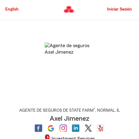
Pasar
al
English
Iniciar Sesión
contenido
principal
Comienzo
del
contenido
principal
®
AGENTE DE SEGUROS DE STATE FARM
,
NORMAL
, IL
Axel Jimenez
Investment Services